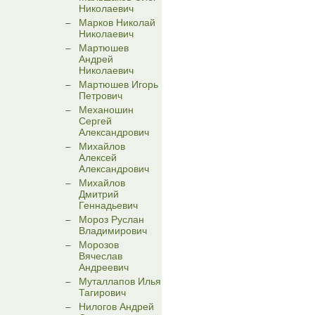
Николаевич
Марков Николай
Николаевич
Мартюшев
Андрей
Николаевич
Мартюшев Игорь
Петрович
Механошин
Сергей
Александрович
Михайлов
Алексей
Александрович
Михайлов
Дмитрий
Геннадьевич
Мороз Руслан
Владимирович
Морозов
Вячеслав
Андреевич
Муталлапов Илья
Тагирович
Нилогов Андрей