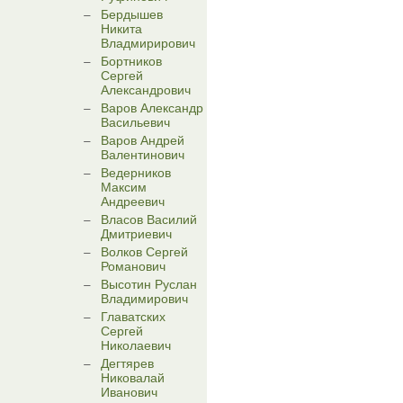
Бердышев
Никита
Владмирирович
Бортников
Сергей
Александрович
Варов Александр
Васильевич
Варов Андрей
Валентинович
Ведерников
Максим
Андреевич
Власов Василий
Дмитриевич
Волков Сергей
Романович
Высотин Руслан
Владимирович
Главатских
Сергей
Николаевич
Дегтярев
Никовалай
Иванович