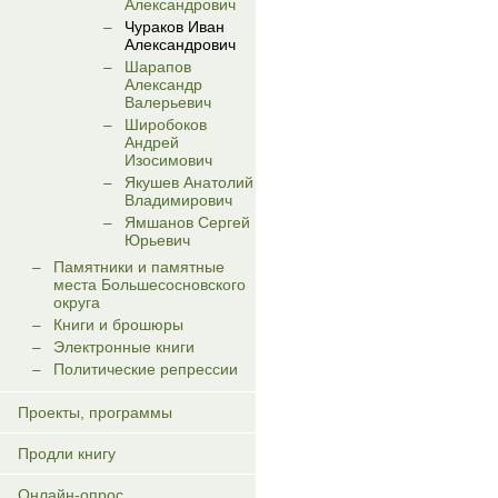
Александрович
Чураков Иван
Александрович
Шарапов
Александр
Валерьевич
Широбоков
Андрей
Изосимович
Якушев Анатолий
Владимирович
Ямшанов Сергей
Юрьевич
Памятники и памятные
места Большесосновского
округа
Книги и брошюры
Электронные книги
Политические репрессии
Проекты, программы
Продли книгу
Онлайн-опрос