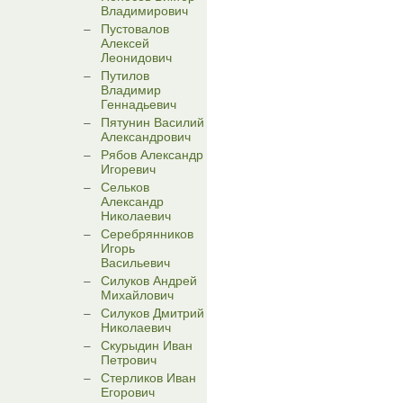
Владимирович
Пустовалов
Алексей
Леонидович
Путилов
Владимир
Геннадьевич
Пятунин Василий
Александрович
Рябов Александр
Игоревич
Сельков
Александр
Николаевич
Серебрянников
Игорь
Васильевич
Силуков Андрей
Михайлович
Силуков Дмитрий
Николаевич
Скурыдин Иван
Петрович
Стерликов Иван
Егорович