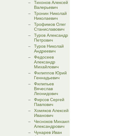
Тихонов Алексей
Валерьевич
Тронин Николай
Николаевич
Трофимов Олег
Станиславович
Туров Александр
Петрович
Туров Николай
Андреевич
Федосеев
Александр
Михайлович
Филиппов Юрий
Геннадьевич
Филипьев
Вячеслав
Леонидович
Фирсов Сергей
Павлович
Хомяков Алексей
Иванович
Чесноков Михаил
Александрович
Чунарев Иван