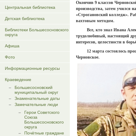
Окончив 9 классов Черновской
Центральная библиотека
производства, затем учился 
«Строгановский колледж». Ра
Детская библиотека
вахтовым методом.
Библиотеки Большесосновского
Все, кто знал Ивана Алекса
округа
трудолюбивый, настоящий дру
интересов, целостности в бор
Афиша
12 марта состоялось прощан
Фото
Черновское.
Информационные ресурсы
Краеведение
Большесосновский
муниципальный округ
Знаменательные даты
Замечательные люди
Герои Советского
Союза
Большесосновского
округа
Почётные граждане