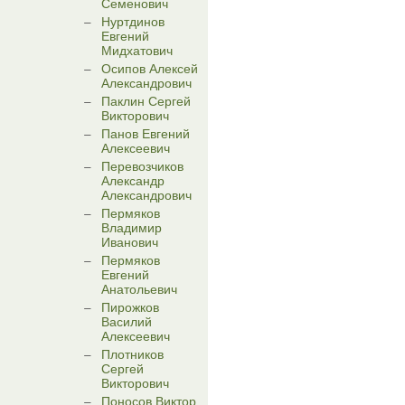
Семенович
Нуртдинов
Евгений
Мидхатович
Осипов Алексей
Александрович
Паклин Сергей
Викторович
Панов Евгений
Алексеевич
Перевозчиков
Александр
Александрович
Пермяков
Владимир
Иванович
Пермяков
Евгений
Анатольевич
Пирожков
Василий
Алексеевич
Плотников
Сергей
Викторович
Поносов Виктор