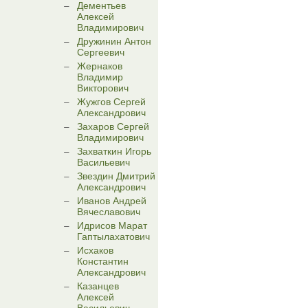
Дементьев
Алексей
Владимирович
Дружинин Антон
Сергеевич
Жернаков
Владимир
Викторович
Жужгов Сергей
Александрович
Захаров Сергей
Владимирович
Захваткин Игорь
Васильевич
Звездин Дмитрий
Александрович
Иванов Андрей
Вячеславович
Идрисов Марат
Гаптылахатович
Исхаков
Константин
Александрович
Казанцев
Алексей