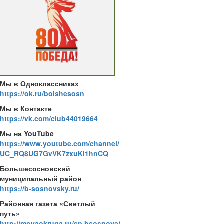
Мы в Одноклассниках
https://ok.ru/bolshesosn
Мы в Контакте
https://vk.com/club44019664
Мы на YouTube
https://www.youtube.com/channel/
UC_RQ8UG7GvVK7zxuKl1hnCQ
Большесосновский
муниципальный район
https://b-sosnovsky.ru/
Районная газета «Светлый
путь»
http://moyaokruga.ru/sp.bsosnova/