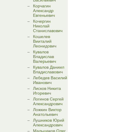
Васильевич
Корчагин
Александр
Евгеньевич
Кочергин
Николай
Станиславович
Кошелев
Вииталий
Леонидович
Кувалов
Владислав
Валерьевич
Кувалов Даниил
Владиславович
Лебедев Василий
Иванович
Лисков Никита
Игоревич
Логинов Сергей
Александрович
Ложкин Виктор
Анатольевич
Лушников Юрий
Александрович
Мальшаков Олег