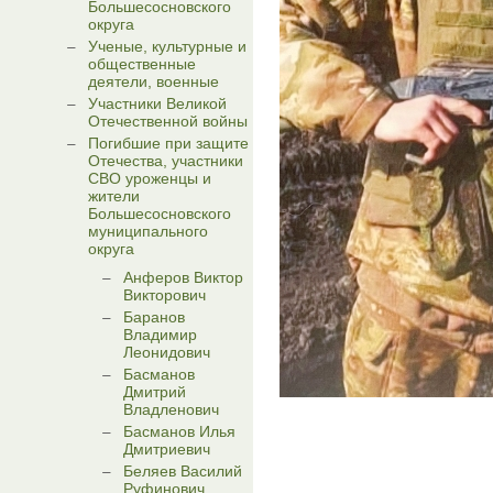
Большесосновского
округа
Ученые, культурные и
общественные
деятели, военные
Участники Великой
Отечественной войны
Погибшие при защите
Отечества, участники
СВО уроженцы и
жители
Большесосновского
муниципального
округа
Анферов Виктор
Викторович
Баранов
Владимир
Леонидович
Басманов
Дмитрий
Владленович
Басманов Илья
Дмитриевич
Беляев Василий
Руфинович