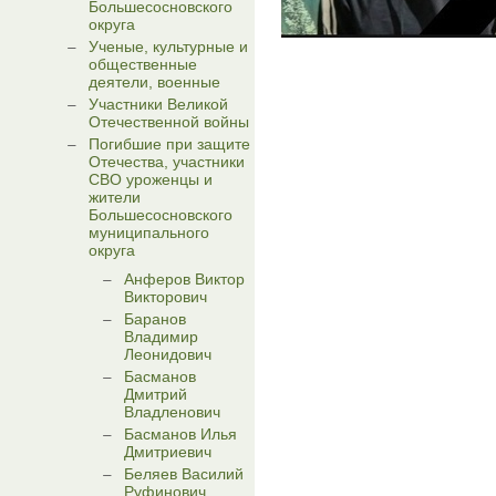
Большесосновского
округа
Ученые, культурные и
общественные
деятели, военные
Участники Великой
Отечественной войны
Погибшие при защите
Отечества, участники
СВО уроженцы и
жители
Большесосновского
муниципального
округа
Анферов Виктор
Викторович
Баранов
Владимир
Леонидович
Басманов
Дмитрий
Владленович
Басманов Илья
Дмитриевич
Беляев Василий
Руфинович