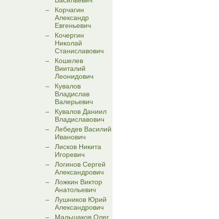
Васильевич
Корчагин
Александр
Евгеньевич
Кочергин
Николай
Станиславович
Кошелев
Вииталий
Леонидович
Кувалов
Владислав
Валерьевич
Кувалов Даниил
Владиславович
Лебедев Василий
Иванович
Лисков Никита
Игоревич
Логинов Сергей
Александрович
Ложкин Виктор
Анатольевич
Лушников Юрий
Александрович
Мальшаков Олег