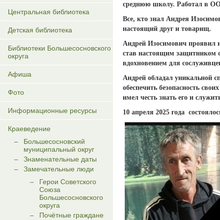
среднюю школу. Работал в ОО
Центральная библиотека
Все, кто знал Андрея Изосим
настоящий друг и товарищ.
Детская библиотека
Андрей Изосимович проявил и
Библиотеки Большесосновского
став настоящим защитником с
округа
вдохновением для сослуживцев
Афиша
Андрей обладал уникальной сп
обеспечить безопасность своих
Фото
имел честь знать его и служит
Информационные ресурсы
10 апреля 2025 года состоял
Краеведение
Большесосновский
муниципальный округ
Знаменательные даты
Замечательные люди
Герои Советского
Союза
Большесосновского
округа
Почётные граждане