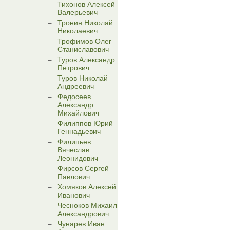
Тихонов Алексей
Валерьевич
Тронин Николай
Николаевич
Трофимов Олег
Станиславович
Туров Александр
Петрович
Туров Николай
Андреевич
Федосеев
Александр
Михайлович
Филиппов Юрий
Геннадьевич
Филипьев
Вячеслав
Леонидович
Фирсов Сергей
Павлович
Хомяков Алексей
Иванович
Чесноков Михаил
Александрович
Чунарев Иван