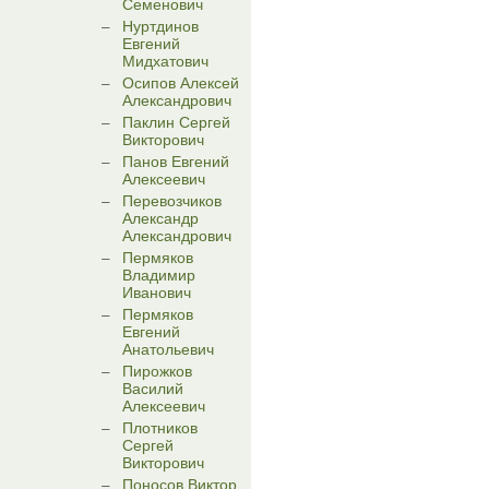
Семенович
Нуртдинов
Евгений
Мидхатович
Осипов Алексей
Александрович
Паклин Сергей
Викторович
Панов Евгений
Алексеевич
Перевозчиков
Александр
Александрович
Пермяков
Владимир
Иванович
Пермяков
Евгений
Анатольевич
Пирожков
Василий
Алексеевич
Плотников
Сергей
Викторович
Поносов Виктор