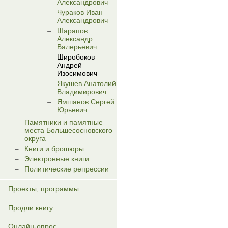
Александрович
Чураков Иван
Александрович
Шарапов
Александр
Валерьевич
Широбоков
Андрей
Изосимович
Якушев Анатолий
Владимирович
Ямшанов Сергей
Юрьевич
Памятники и памятные
места Большесосновского
округа
Книги и брошюры
Электронные книги
Политические репрессии
Проекты, программы
Продли книгу
Онлайн-опрос