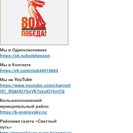
Мы в Одноклассниках
https://ok.ru/bolshesosn
Мы в Контакте
https://vk.com/club44019664
Мы на YouTube
https://www.youtube.com/channel/
UC_RQ8UG7GvVK7zxuKl1hnCQ
Большесосновский
муниципальный район
https://b-sosnovsky.ru/
Районная газета «Светлый
путь»
http://moyaokruga.ru/sp.bsosnova/