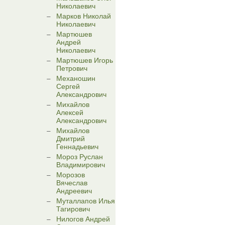
Николаевич
Марков Николай
Николаевич
Мартюшев
Андрей
Николаевич
Мартюшев Игорь
Петрович
Механошин
Сергей
Александрович
Михайлов
Алексей
Александрович
Михайлов
Дмитрий
Геннадьевич
Мороз Руслан
Владимирович
Морозов
Вячеслав
Андреевич
Муталлапов Илья
Тагирович
Нилогов Андрей