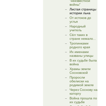
"неизвестной
войны"
Листая страницы
истории льна
От истоков до
устья
Народный
учитель
Сёл таких в
стране немало...
Тропинками
родного края
Их именами
названы улицы
В их судьбе была
война
Храмы земли
Сосновской
Проросли
обелиски на
родимой земле
Через Соснову на
каторгу
Война прошла по
их судьбе