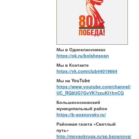
Мы в Одноклассниках
https://ok.ru/bolshesosn
Мы в Контакте
https://vk.com/club44019664
Мы на YouTube
https://www.youtube.com/channel/
UC_RQ8UG7GvVK7zxuKl1hnCQ
Большесосновский
муниципальный район
https://b-sosnovsky.ru/
Районная газета «Светлый
путь»
http://moyaokruga.ru/sp.bsosnova/