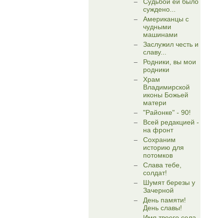
Судьбой ей было
суждено...
Американцы с
чудными
машинами
Заслужил честь и
славу...
Родники, вы мои
родники
Храм
Владимирской
иконы Божьей
матери
"Районке" - 90!
Всей редакцией -
на фронт
Сохраним
историю для
потомков
Слава тебе,
солдат!
Шумят березы у
Зачерной
День памяти!
День славы!
Имя твоего села