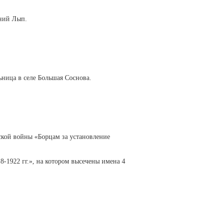
жний Лып.
ьница в селе Большая Соснова.
ской войны «Борцам за установление
8-1922 гг.», на котором высечены имена 4