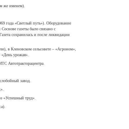
ем же именем).
969 года «Светлый путь»). Оборудование
 Соснове газеты было связано с
Газета сохранилась и после ликвидации
ли), в Кленовском сельсовете – «Агроном»,
– «День урожая».
 МТС Автотракторацентра.
аслобойный завод.
».
оз «Успешный труд».
а).