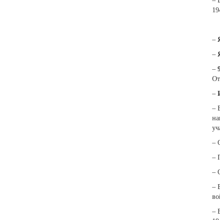
– 
19
–
–
–
От
–
– 
на
уч
– 
– 
– 
– 
во
– 