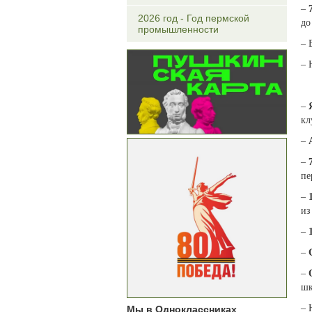
–
2026 год - Год пермской
до
промышленности
– 
– 
–
кл
–
–
пе
–
из
–
–
–
шк
Мы в Одноклассниках
– 