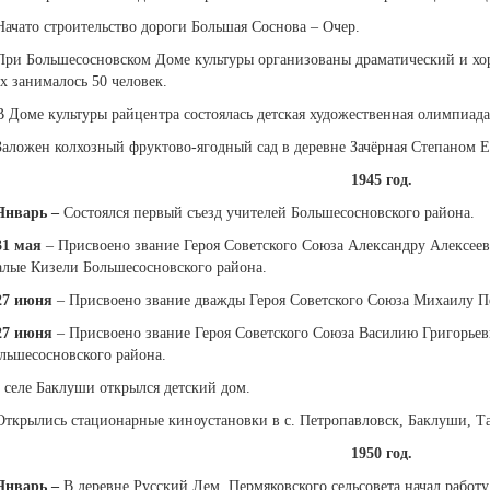
Начато строительство дороги Большая Соснова – Очер.
При Большесосновском Доме культуры организованы драматический и хор
х занималось 50 человек.
В Доме культуры райцентра состоялась детская художественная олимпиад
Заложен колхозный фруктово-ягодный сад в деревне Зачёрная Степаном
1945 год.
Январь
–
Состоялся первый съезд учителей Большесосновского района.
31 мая
– Присвоено звание Героя Советского Союза Александру Алексеев
лые Кизели Большесосновского района.
27 июня
– Присвоено звание дважды Героя Советского Союза Михаилу П
27 июня
– Присвоено звание Героя Советского Союза Василию Григорьев
льшесосновского района.
 селе Баклуши открылся детский дом.
Открылись стационарные киноустановки в с. Петропавловск, Баклуши, Т
1950 год.
Январь
–
В деревне Русский Лем, Пермяковского сельсовета начал работу