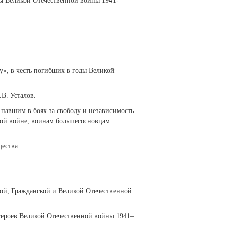
ды Великой Отечественной войны 1941-
у», в честь погибших в годы Великой
В. Усталов.
 павшим в боях за свободу и независимость
ной войне, воинам большесосновцам
ества.
кой, Гражданской и Великой Отечественной
героев Великой Отечественной войны 1941–