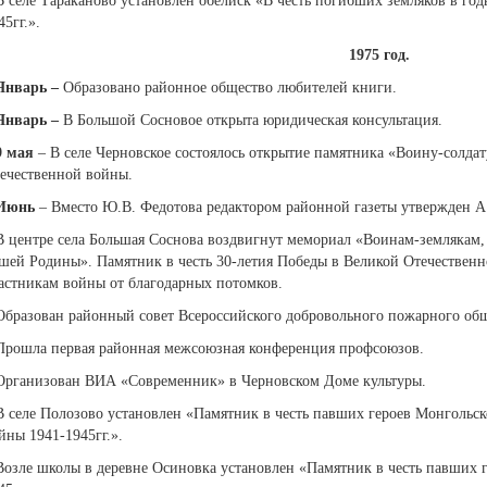
В селе Тараканово установлен обелиск «В честь погибших земляков в го
45гг.».
1975 год.
Январь
–
Образовано районное общество любителей книги.
Январь
–
В Большой Сосновое открыта юридическая консультация.
9 мая
– В селе Черновское состоялось открытие памятника «Воину-солдат
ечественной войны.
Июнь
– Вместо Ю.В. Федотова редактором районной газеты утвержден А.
В центре села Большая Соснова воздвигнут мемориал «Воинам-землякам,
шей Родины». Памятник в честь 30-летия Победы в Великой Отечествен
астникам войны от благодарных потомков.
Образован районный совет Всероссийского добровольного пожарного общ
Прошла первая районная межсоюзная конференция профсоюзов.
Организован ВИА «Современник» в Черновском Доме культуры.
В селе Полозово установлен «Памятник в честь павших героев Монгольс
йны 1941-1945гг.».
Возле школы в деревне Осиновка установлен «Памятник в честь павших 