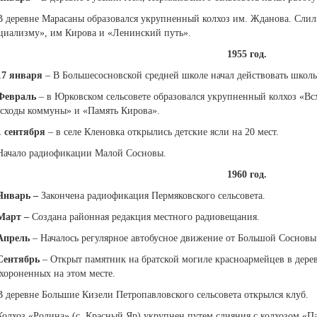
В деревне Марасаны образовался укрупненный колхоз им. Жданова. Слили
циализму», им Кирова и «Ленинский путь».
1955 год.
17 января
– В Большесосновской средней школе начал действовать школь
Февраль
– в Юрковском сельсовете образовался укрупненный колхоз «В
сходы коммуны» и «Память Кирова».
1 сентября
– в селе Кленовка открылись детские ясли на 20 мест.
Начало радиофикации Малой Сосновы.
1960 год.
Январь
–
Закончена радиофикация Пермяковского сельсовета.
Март
–
Создана районная редакция местного радиовещания.
Апрель
– Началось регулярное автобусное движение от Большой Сосновы
Сентябрь
– Открыт памятник на братской могиле красноармейцев в деревн
хороненных на этом месте.
В деревне Большие Кизели Петропавловского сельсовета открылся клуб.
Колхоз «Родина» (с. Красный Яр) укрупнен путем слияния с колхозом «П