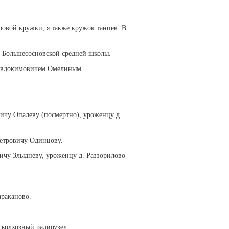
овой кружки, я также кружок танцев. В
а Большесосновской средней школы.
 Евдокимовичем Омелиным.
ичу Опалеву (посмертно), уроженцу д.
етровичу Одинцову.
ичу Злыдневу, уроженцу д. Раззорилово
араканово.
 колхозный радиоузел.