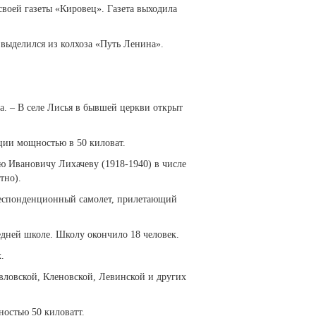
воей газеты «Кировец». Газета выходила
 выделился из колхоза «Путь Ленина».
. – В селе Лисья в бывшей церкви открыт
ции мощностью в 50 киловат.
 Ивановичу Лихачеву (1918-1940) в числе
тно).
респонденционный самолет, прилетающий
едней школе. Школу окончило 18 человек.
.
вловской, Кленовской, Левинской и других
ностью 50 киловатт.