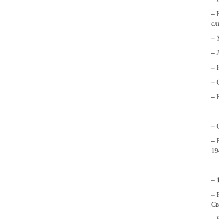
– 
сл
– 
– 
– 
– 
– 
– 
– 
19
–
– 
Св