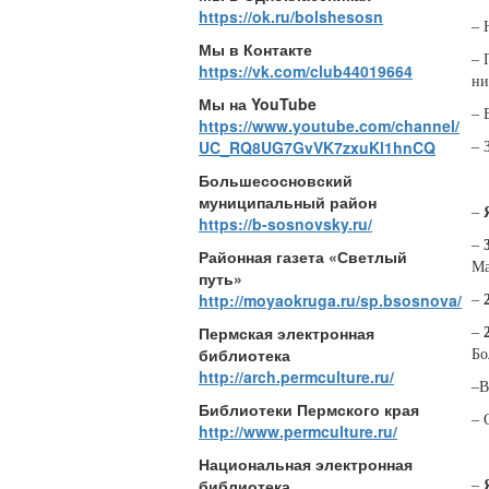
https://ok.ru/bolshesosn
– 
Мы в Контакте
– 
https://vk.com/club44019664
ни
Мы на YouTube
– 
https://www.youtube.com/channel/
UC_RQ8UG7GvVK7zxuKl1hnCQ
– 
Большесосновский
муниципальный район
–
https://b-sosnovsky.ru/
–
Районная газета «Светлый
Ма
путь»
http://moyaokruga.ru/sp.bsosnova/
–
Пермская электронная
–
библиотека
Бо
http://arch.permculture.ru/
–В
Библиотеки Пермского края
– 
http://www.permculture.ru/
Национальная электронная
библиотека
–