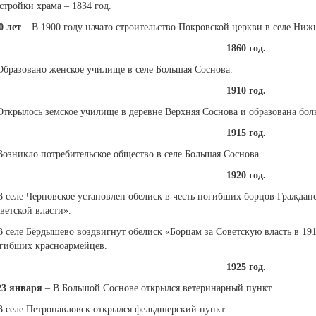
стройки храма – 1834 год.
0 лет
– В 1900 году начато строительство Покровской церкви в селе Ни
1860 год.
Образовано женское училище в селе Большая Соснова.
1910 год.
Открылось земское училище в деревне Верхняя Соснова и образована бол
1915 год.
Возникло потребительское общество в селе Большая Соснова.
1920 год.
В селе Черновское установлен обелиск в честь погибших борцов Граждан
ветской власти».
В селе Бёрдышево воздвигнут обелиск «Борцам за Советскую власть в 191
гибших красноармейцев.
1925 год.
23 января
– В Большой Соснове открылся ветеринарный пункт.
В селе Петропавловск открылся фельдшерский пункт.