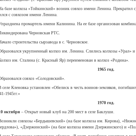
На базе колхоза «Тойкинский» возник совхоз имени Ленина. Прекратил 
ился с совхозом имени Ленина.
Упразднена промартель имени Калинина. На ее базе организован комбин
Ликвидирована Черновская РТС.
Начало строительства сырзавода в с. Черновское.
Образовался укрупненный колхоз им. Ленина. Слились колхозы «Урал» и
Колхоз им. Сталина (с. Красный Яр) переименован в колхоз «Родина».
1965 год.
Образовался совхоз «Солодовский».
В селе Кленовка установлен «Обелиск в честь воинов-земляков, погибш
41-1945гг.»
1970 год.
10 октября
– Открыт новый клуб на 200 мест в селе Баклуши.
Возникли совхозы «Бердышевский» (на базе колхоза им. Кирова), «Нижне
ердлова»), «Дзержинский» (на базе колхоза имени Дзержинского) и «По