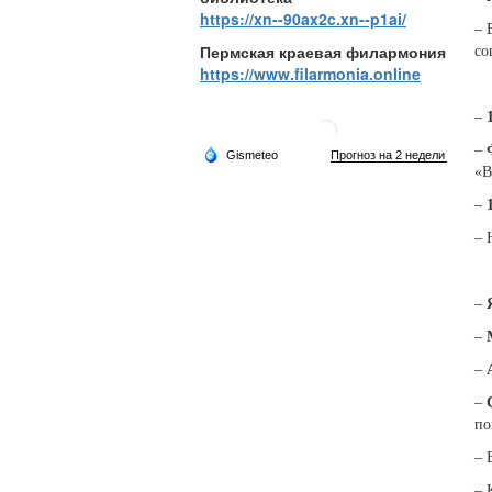
https://xn--90ax2c.xn--p1ai/
– 
Пермская краевая филармония
со
https://www.filarmonia.online
–
–
«В
–
– 
–
–
–
–
по
– 
– 