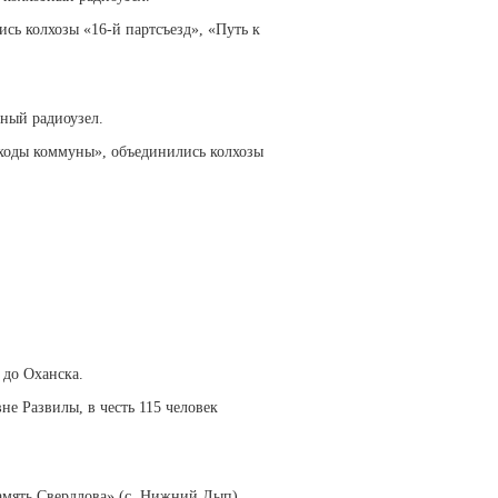
сь колхозы «16-й партсъезд», «Путь к
ный радиоузел.
сходы коммуны», объединились колхозы
 до Оханска.
е Развилы, в честь 115 человек
амять Свердлова» (с. Нижний Лып).