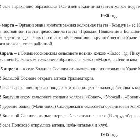
В селе Тараканово образовался ТОЗ имени Калинина (затем колхоз под т
1930 год.
6 марта
–
Организована многотиражная колхозная газета «Коммуна» (с 1
я постоянной газеты предоставила газета «Правда». Появление в Большой
хождением здесь колхоза-гиганта «Революция» – крупнейшего на Урале. 
ого колхоза, стала районной.
Апрель
–
в Большесосновском сельсовете возник колхоз «Колос» (д. Пику
бывшем Юрковском сельсовете образовался колхоз «Марс», в Левинском 
25 апреля
– в селе Большая Соснова открылась одна из первых на Урале
В Большой Соснове открыта аптека Уралмедторга.
В селе Тараканово при льноводческом товариществе начал действовать м
В Баклушинском сельсовете созданы колхозы «Совет», «Урожай», «Боевик
В деревне Башка (Малиновка) Солодовского сельсовета организован колх
В Большой Соснове открыта первая сберегательная касса (Гострудстберкасс
В селе Полозово открылись аптека, изба-читальня и клуб.
1935 год.