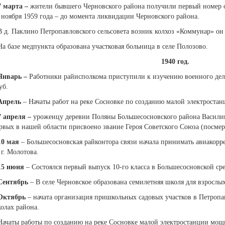
7 марта
–
жители бывшего Черновского района получили первый номер с
 ноября 1959 года – до момента ликвидации Черновского района.
В д. Паклино Петропавловского сельсовета возник колхоз «Коммунар» он
На базе медпункта образована участковая больница в селе Полозово.
1940 год.
Январь
–
Работники райисполкома приступили к изучению военного дела
уб.
Апрель
– Начаты работ на реке Сосновке по созданию малой электростан
7 апреля
–
уроженцу деревни Поляны Большесосновского района Василию
рвых в нашей области присвоено звание Героя Советского Союза (посмер
10 мая
– Большесосновская райконтора связи начала принимать авиакор
 г. Молотова.
15 июня
– Состоялся первый выпуск 10-го класса в Большесосновской ср
Сентябрь
– В селе Черновское образована семилетняя школя для взрослых
Октябрь
– начата организация пришкольных садовых участков в Петропа
олах района.
Начаты работы по созданию на реке Сосновке малой электростанции мощ