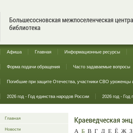
Большесосновская межпоселенческая центр
библиотека
Афиша
Главная
Информационные ресурсы
Форма подачи обращения
Часто задаваемые вопросы
Погибшие при защите Отечества, участники СВО уроженцы 
2026 год - Год единства народов России
2026 год - Го
Краеведческая эн
Главная
Новости
А
Б
В
Г
Д
Е
Ё
Ж
З