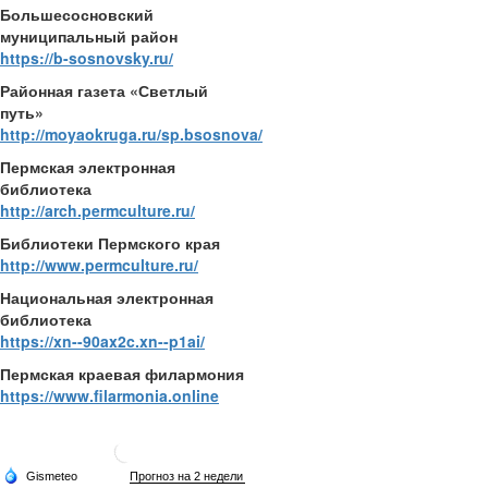
Большесосновский
муниципальный район
https://b-sosnovsky.ru/
Районная газета «Светлый
путь»
http://moyaokruga.ru/sp.bsosnova/
Пермская электронная
библиотека
http://arch.permculture.ru/
Библиотеки Пермского края
http://www.permculture.ru/
Национальная электронная
библиотека
https://xn--90ax2c.xn--p1ai/
Пермская краевая филармония
https://www.filarmonia.online