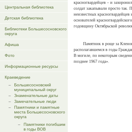
красногвардейцев – и захорони
Центральная библиотека
солдат закапывали просто так. 
неизвестных красногвардейцев и
Детская библиотека
основателей красногвардейского 
годовщину Октябрьской револю
Библиотеки Большесосновского
округа
Памятник в роще за Кленовско
Афиша
располагавшемся в годы Гражда
Фото
В могиле, по некоторым сведени
позднее 1967 года».
Информационные ресурсы
Краеведение
Большесосновский
муниципальный округ
Знаменательные даты
Замечательные люди
Памятники и памятные
места Большесосновского
округа
Памятники погибшим
в годы ВОВ