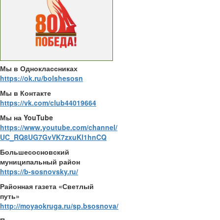
Мы в Одноклассниках
https://ok.ru/bolshesosn
Мы в Контакте
https://vk.com/club44019664
Мы на YouTube
https://www.youtube.com/channel/
UC_RQ8UG7GvVK7zxuKl1hnCQ
Большесосновский
муниципальный район
https://b-sosnovsky.ru/
Районная газета «Светлый
путь»
http://moyaokruga.ru/sp.bsosnova/