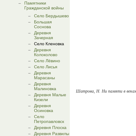
Памятники
Гражданской войны
Село Бердышево
Большая
Соснова
Деревня
Зачерная
Село Кленовка
Деревня
Колоколово
Село Лёвино
Село Лисья
Деревня
Марасаны
Деревня
Малиновка
Шатрова, Н. Ни памяти в веках,
Деревня Малые
Кизели
Деревня
Осиновка
Село
Петропавловск
Деревня Плоска
Деревня Развилы