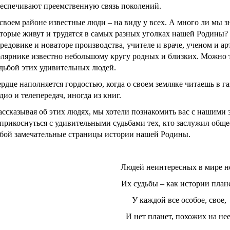
еспечивают преемственную связь поколений.
своем районе известные люди – на виду у всех. А много ли мы з
торые живут и трудятся в самых разных уголках нашей Родины?
редовике и новаторе производства, учителе и враче, ученом и ар
лярнике известно небольшому кругу родных и близких. Можно т
дьбой этих удивительных людей.
рдце наполняется гордостью, когда о своем земляке читаешь в га
дио и телепередач, иногда из книг.
ассказывая об этих людях, мы хотели познакомить вас с нашими 
прикоснуться с удивительными судьбами тех, кто заслужил обще
бой замечательные страницы истории нашей Родины.
Людей неинтересных в мире не
Их судьбы – как истории плане
У каждой все особое, свое,
И нет планет, похожих на нее