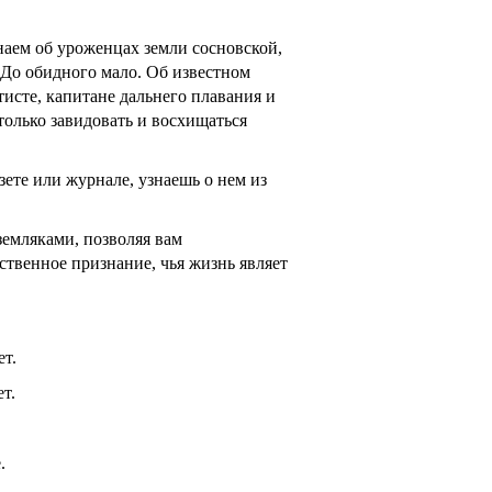
наем об уроженцах земли сосновской,
 До обидного мало. Об известном
тисте, капитане дальнего плавания и
олько завидовать и восхищаться
зете или журнале, узнаешь о нем из
земляками, позволяя вам
ственное признание, чья жизнь являет
т.
т.
.