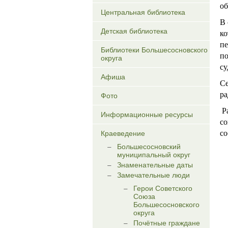
об
Центральная библиотека
В 
Детская библиотека
ко
пе
Библиотеки Большесосновского
по
округа
су
Афиша
Се
ра
Фото
Р
Информационные ресурсы
со
со
Краеведение
Большесосновский
муниципальный округ
Знаменательные даты
Замечательные люди
Герои Советского
Союза
Большесосновского
округа
Почётные граждане