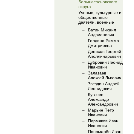
Большесосновского
округа
Ученые, культурные и
общественные
деятели, военные
Батин Михаил
Андрианович
Голдина Римма
Дмитриевна
Денисов Георгий
Аполлинарьевич
Дубровин Леонид
Иванович
Залазаев
Алексей Львович
Звездин Андрей
Леонидович
Куглеев
Александр
Александрович
Марьин Петр
Иванович
Пермяков Иван
Иванович
Пономарёв Иван