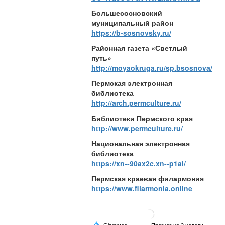
Большесосновский
муниципальный район
https://b-sosnovsky.ru/
Районная газета «Светлый
путь»
http://moyaokruga.ru/sp.bsosnova/
Пермская электронная
библиотека
http://arch.permculture.ru/
Библиотеки Пермского края
http://www.permculture.ru/
Национальная электронная
библиотека
https://xn--90ax2c.xn--p1ai/
Пермская краевая филармония
https://www.filarmonia.online