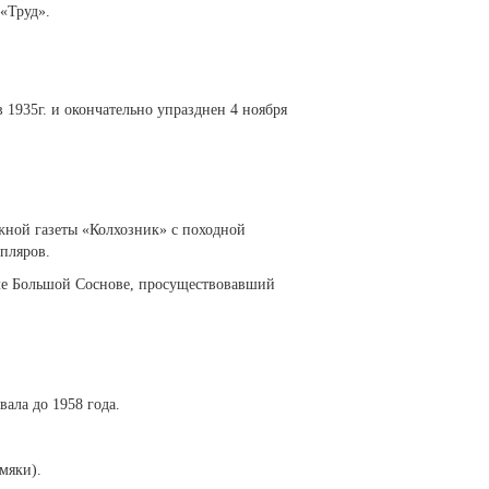
 «Труд».
 1935г. и окончательно упразднен 4 ноября
жной газеты «Колхозник» с походной
пляров.
еле Большой Соснове, просуществовавший
ала до 1958 года.
мяки).