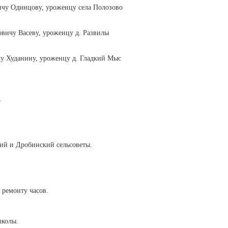
ичу Одинцову, уроженцу села Полозово
вичу Васеву, уроженцу д. Развилы
чу Худанину, уроженцу д. Гладкий Мыс
.
ий и Дробинский сельсоветы.
 ремонту часов.
школы.