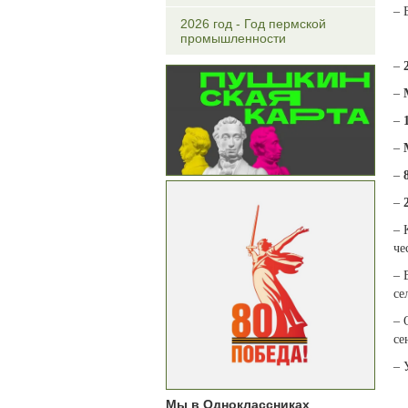
– 
2026 год - Год пермской
промышленности
–
–
–
–
–
–
– 
че
– 
се
– 
се
– 
Мы в Одноклассниках