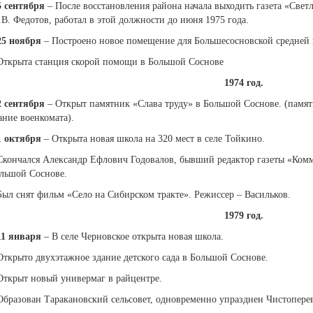
5 сентября
– После восстановления района начала выходить газета «Свет
В. Федотов, работал в этой должности до июня 1975 года.
25 ноября
– Построено новое помещение для Большесосновской средней 
Открыта станция скорой помощи в Большой Соснове
1974 год.
2 сентября
– Открыт памятник «Слава труду» в Большой Соснове. (памят
ание военкомата).
1 октября
– Открыта новая школа на 320 мест в селе Тойкино.
Скончался Александр Ефлович Годовалов, бывший редактор газеты «Комму
льшой Соснове.
Был снят фильм «Село на Сибирском тракте». Режиссер – Васильков.
1979 год.
11 января
– В селе Черновское открыта новая школа.
Открыто двухэтажное здание детского сада в Большой Соснове.
Открыт новый универмаг в райцентре.
Образован Таракановский сельсовет, одновременно упразднен Чистоперев