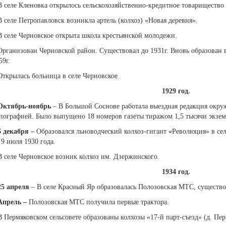
В селе Кленовка открылось сельскохозяйственно-кредитное товарищество
В селе Петропавловск возникла артель (колхоз) «Новая деревня».
В селе Черновское открыта школа крестьянской молодежи.
Организован Черновской район. Существовал до 1931г. Вновь образован в
59г.
Открылась больница в селе Черновское.
1929 год.
Октябрь-ноябрь
– В Большой Соснове работала выездная редакция окру
пографией. Было выпущено 18 номеров газеты тиражом 1,5 тысячи экзем
6 декабря
–
Образовался льноводческий колхоз-гигант «Революция» в с
 9 июля 1930 года.
В селе Черновское возник колхоз им. Дзержинского.
1934 год.
25 апреля
– В селе Красный Яр образовалась Полозовская МТС, существов
Апрель
–
Полозовская МТС получила первые трактора.
В Пермяковском сельсовете образованы колхозы «17-й парт-съезд» (д. Пер