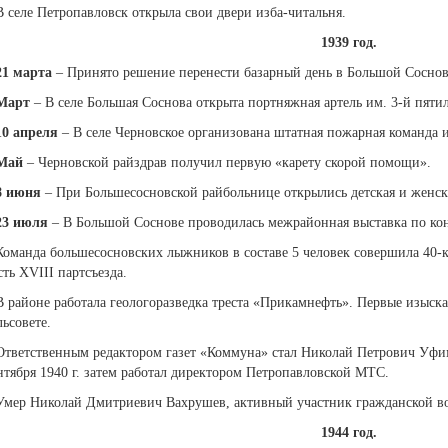
В селе Петропавловск открыла свои двери изба-читальня.
1939 год.
21 марта
– Принято решение перенести базарный день в Большой Соснове
Март
– В селе Большая Соснова открыта портняжная артель им. 3-й пяти
10 апреля
– В селе Черновское организована штатная пожарная команда и
Май
– Черновской райздрав получил первую «карету скорой помощи».
8 июня
– При Большесосновской райбольнице открылись детская и женск
23 июля
– В Большой Соснове проводилась межрайонная выставка по кон
Команда большесосновских лыжников в составе 5 человек совершила 40-к
сть ХVIII партсъезда.
В районе работала геологоразведка треста «Прикамнефть». Первые изыс
льсовете.
Ответственным редактором газет «Коммуна» стал Николай Петрович Уфимц
нтября 1940 г. затем работал директором Петропавловской МТС.
Умер Николай Дмитриевич Вахрушев, активный участник гражданской войн
1944 год.