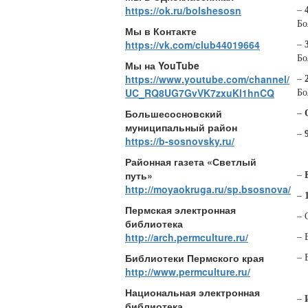
https://ok.ru/bolshesosn
–
Бо
Мы в Контакте
https://vk.com/club44019664
–
3
Бо
Мы на YouTube
https://www.youtube.com/channel/
–
UC_RQ8UG7GvVK7zxuKl1hnCQ
Бо
Большесосновский
–
муниципальный район
–
https://b-sosnovsky.ru/
Районная газета «Светлый
путь»
–
http://moyaokruga.ru/sp.bsosnova/
–
Пермская электронная
– 
библиотека
http://arch.permculture.ru/
– 
Библиотеки Пермского края
– 
http://www.permculture.ru/
Национальная электронная
–
библиотека