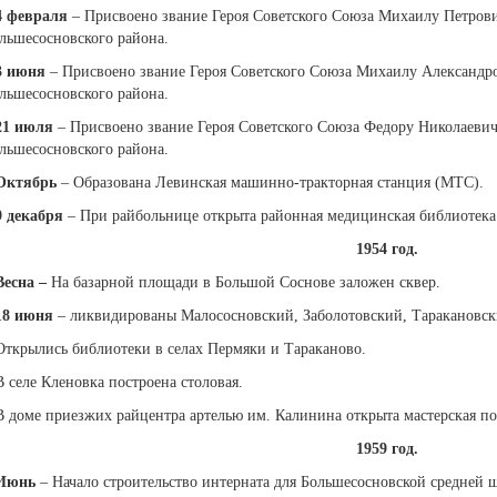
4 февраля
– Присвоено звание Героя Советского Союза Михаилу Петров
льшесосновского района.
 июня
– Присвоено звание Героя Советского Союза Михаилу Александро
льшесосновского района.
21 июля
– Присвоено звание Героя Советского Союза Федору Николаеви
льшесосновского района.
Октябрь
– Образована Левинская машинно-тракторная станция (МТС).
9 декабря
– При райбольнице открыта районная медицинская библиотека
1954 год.
Весна
–
На базарной площади в Большой Соснове заложен сквер.
18 июня
– ликвидированы Малососновский, Заболотовский, Таракановск
Открылись библиотеки в селах Пермяки и Тараканово.
В селе Кленовка построена столовая.
В доме приезжих райцентра артелью им. Калинина открыта мастерская по
1959 год.
Июнь
– Начало строительство интерната для Большесосновской средней 