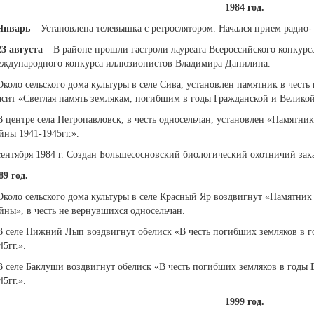
1984 год.
Январь
– Установлена телевышка с ретрослятором. Начался прием радио-
23 августа
– В районе прошли гастроли лауреата Всероссийского конкурса
ждународного конкурса иллюзионистов Владимира Данилина.
Около сельского дома культуры в селе Сива, установлен памятник в чест
асит «Светлая память землякам, погибшим в годы Гражданской и Велико
В центре села Петропавловск, в честь односельчан, установлен «Памятн
йны 1941-1945гг.».
сентября 1984 г. Создан Большесосновский биологический охотничий зак
89 год.
Около сельского дома культуры в селе Красный Яр воздвигнут «Памятни
йны», в честь не вернувшихся односельчан.
В селе Нижний Лып воздвигнут обелиск «В честь погибших земляков в 
45гг.».
В селе Баклуши воздвигнут обелиск «В честь погибших земляков в годы
45гг.».
1999 год.