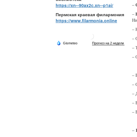
https://xn--90ax2c.xn--p1ai/
–
Пермская краевая филармония
–
https://www.filarmonia.online
Ни
– 
– 
– 
– 
– 
– 
– 
– 
– 
–