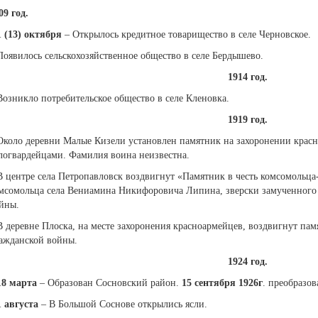
09 год.
1 (13) октября
– Открылось кредитное товарищество в селе Черновское.
Появилось сельскохозяйственное общество в селе Бердышево.
1914 год.
Возникло потребительское общество в селе Кленовка.
1919 год.
Около деревни Малые Кизели установлен памятник на захоронении красн
логвардейцами. Фамилия воина неизвестна.
В центре села Петропавловск воздвигнут «Памятник в честь комсомольц
мсомольца села Вениамина Никифоровича Липина, зверски замученного
йны.
В деревне Плоска, на месте захоронения красноармейцев, воздвигнут пам
ажданской войны.
1924 год.
18 марта
– Образован Сосновский район.
15 сентября 1926г
. преобразо
1 августа
– В Большой Соснове открылись ясли.