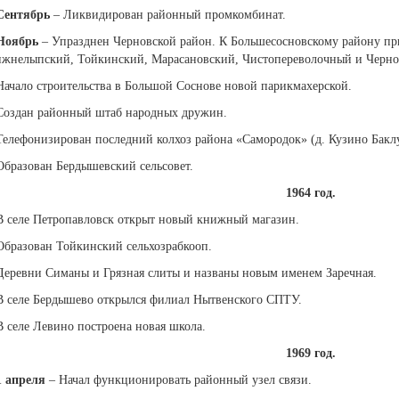
Сентябрь
– Ликвидирован районный промкомбинат.
Ноябрь
– Упразднен Черновской район. К Большесосновскому району п
жнелыпский, Тойкинский, Марасановский, Чистопереволочный и Чернов
Начало строительства в Большой Соснове новой парикмахерской.
Создан районный штаб народных дружин.
Телефонизирован последний колхоз района «Самородок» (д. Кузино Баклу
Образован Бердышевский сельсовет.
1964 год.
В селе Петропавловск открыт новый книжный магазин.
Образован Тойкинский сельхозрабкооп.
Деревни Симаны и Грязная слиты и названы новым именем Заречная.
В селе Бердышево открылся филиал Нытвенского СПТУ.
В селе Левино построена новая школа.
1969 год.
1 апреля
– Начал функционировать районный узел связи.