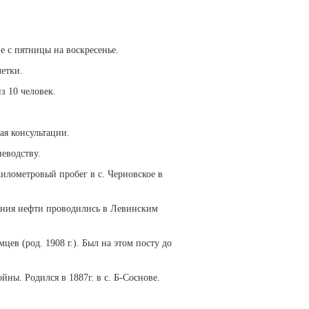
 с пятницы на воскресенье.
летки.
з 10 человек.
ая консультации.
еводству.
илометровый пробег в с. Черновское в
кания нефти проводились в Левинским
ев (род. 1908 г.). Был на этом посту до
ы. Родился в 1887г. в с. Б-Соснове.