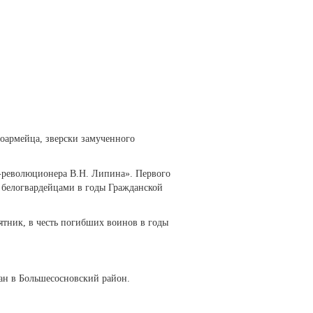
оармейца, зверски замученного
а-революционера В.Н. Липина». Первого
 белогвардейцами в годы Гражданской
ятник, в честь погибших воинов в годы
ван в Большесосновский район.