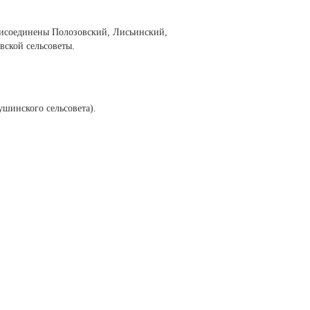
рисоединены Полозовский, Лисьинский,
ской сельсоветы.
шинского сельсовета).