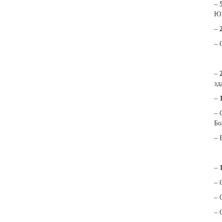
–
Ю.
–
– 
–
зд
–
– 
Бо
– 
–
– 
– 
– 