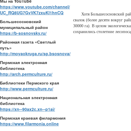
Мы на YouTube
https://www.youtube.com/channel/
UC_RQ8UG7GvVK7zxuKl1hnCQ
Хотя Большесосновский район 
свалок (более десяти вокруг ра
Большесосновский
30000 га). В целом экологическ
муниципальный район
сохранились столетние лесопоса
https://b-sosnovsky.ru/
Районная газета «Светлый
путь»
http://moyaokruga.ru/sp.bsosnova/
Пермская электронная
библиотека
http://arch.permculture.ru/
Библиотеки Пермского края
http://www.permculture.ru/
Национальная электронная
библиотека
https://xn--90ax2c.xn--p1ai/
Пермская краевая филармония
https://www.filarmonia.online