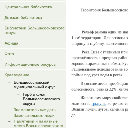
Центральная библиотека
Территория Большесосновског
Детская библиотека
Библиотеки Большесосновского
Рельеф района один из наиболе
округа
1 км² территории. Для региона 
Афиша
ширину и глубину, залесенность
Река Сива с главными притока
Фото
протяжённость в пределах район
хорошо выраженные поймы. Русл
Информационные ресурсы
Рациональное использование во
Краеведение
поймы под урез воды в реках.
Большесосновский
В составе лесов преобладают 
муниципальный округ
облесенность, равная 32%, явля
Герб и флаг
Животному миру свойственна н
Большесосновского
округа
количестве
грызуны
встречаются
Вблизи полей, лугов, селений 
Знаменательные даты
др.
Замечательные люди
Памятники и памятные
места Большесосновского