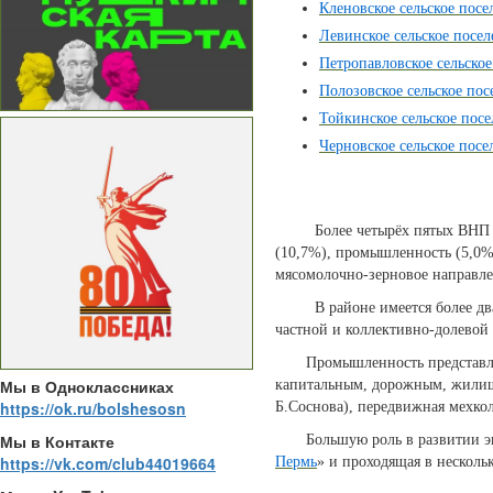
Кленовское сельское посе
Левинское сельское посел
Петропавловское сельское
Полозовское сельское пос
Тойкинское сельское пос
Черновское сельское посе
Более четырёх пятых ВНП район
(10,7%), промышленность (5,0%)
мясомолочно-зерновое направле
В районе имеется более двадц
частной и коллективно-долевой 
Промышленность представлена
Мы в Одноклассниках
капитальным, дорожным, жилищн
https://ok.ru/bolshesosn
Б.Соснова), передвижная мехкол
Мы в Контакте
Большую роль в развитии экон
https://vk.com/club44019664
Пермь
» и проходящая в несколь