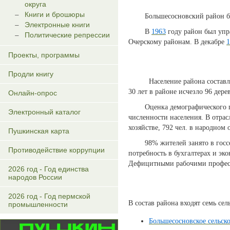
округа
Книги и брошюры
Большесосновский район бы
Электронные книги
В
1963
году район был упр
Политические репрессии
Очерскому районам. В декабре
1
Проекты, программы
Продли книгу
Население района составляет 
30 лет в районе исчезло 96 дере
Онлайн-опрос
Оценка демографического поте
Электронный каталог
численности населения. В отрасл
хозяйстве, 792 чел. в народном о
Пушкинская карта
98% жителей занято в госсект
Противодействие коррупции
потребность в бухгалтерах и эк
Дефицитными рабочими професс
2026 год - Год единства
народов России
2026 год - Год пермской
В состав района входят семь сел
промышленности
Большесосновское сельск