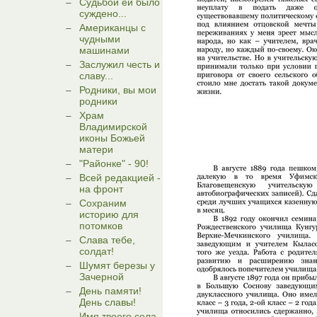
Судьбой ей было
суждено...
Американцы с
чудными
машинами
Заслужил честь и
славу...
Родники, вы мои
родники
Храм
Владимирской
иконы Божьей
матери
"Районке" - 90!
Всей редакцией -
на фронт
Сохраним
историю для
потомков
Слава тебе,
солдат!
Шумят березы у
Зачерной
День памяти!
День славы!
Имя твоего села