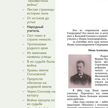
"неизвестной
войны"
Листая страницы
истории льна
От истоков до
устья
Народный
учитель
Сёл таких в
стране немало...
Тропинками
родного края
Их именами
названы улицы
В их судьбе была
война
Храмы земли
Сосновской
Проросли
обелиски на
родимой земле
Через Соснову на
каторгу
Война прошла по
их судьбе