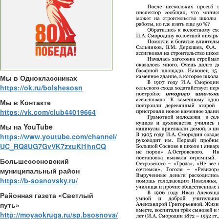
Мы в Одноклассниках
https://ok.ru/bolshesosn
Мы в Контакте
https://vk.com/club44019664
Мы на YouTube
https://www.youtube.com/channel/
UC_RQ8UG7GvVK7zxuKl1hnCQ
Большесосновский
муниципальный район
https://b-sosnovsky.ru/
Районная газета «Светлый
путь»
http://moyaokruga.ru/sp.bsosnova/