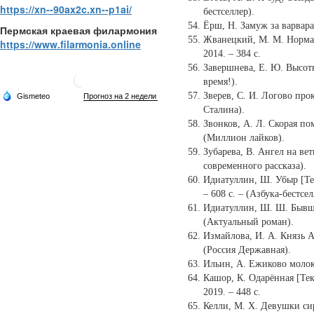
https://xn--90ax2c.xn--p1ai/
бестселлер).
Ёрш, Н. Замуж за варвара,
Пермская краевая филармония
Жванецкий, М. М. Нормал
https://www.filarmonia.online
2014. – 384 с.
Завершнева, Е. Ю. Высотка
время!).
Зверев, С. И. Логово прок
Сталина).
Звонков, А. Л. Скорая пом
(Миллион лайков).
Зубарева, В. Ангел на ветк
современного рассказа).
Идиатуллин, Ш. Убыр [Тек
– 608 с. – (Азбука-бестсел
Идиатуллин, Ш. Ш. Бывшая
(Актуальный роман).
Измайлова, И. А. Князь Ал
(Россия Державная).
Ильин, А. Ежиково молоко 
Кашор, К. Одарённая [Текс
2019. – 448 с.
Келли, М. Х. Девушки сире