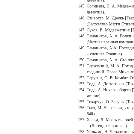
детектив).
Солнцева, Н. А. Медвежий 
детектив).
Стивотер, М. Дрожь [Текст
(Бестселлер Мэгги Стивот
Сухов, Е. Медвежатник [Те
Тамоников, А. А. Волки на
(Частная военная компани
Тамоников, А.А. Последня
– спецназ Сталина).
Тамоников, А. А. Сто пять
Тарковский, М. А. Поход [
традиций. Проза Михаила
Таругин, О. В. Комбат. Ос
Тодд, А. До того как [Текс
Тодд, А. Ничего общего [Т
чтение).
Токарчук, О. Бегуны [Текст
Тьен, М. Не говори, что у 
640 с.
Хольм, Л. Месть сыновей в
– (Легенды викингов).
Уильямс, Н. Четыре письма