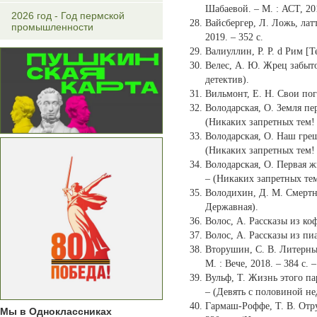
Шабаевой. – М. : АСТ, 20
2026 год - Год пермской
Вайсбергер, Л. Ложь, латт
промышленности
2019. – 352 с.
Валиуллин, Р. Р. d Рим [Те
Велес, А. Ю. Жрец забытог
детектив).
Вильмонт, Е. Н. Свои пог
Володарская, О. Земля пер
(Никаких запретных тем!
Володарская, О. Наш грешн
(Никаких запретных тем!
Володарская, О. Первая жи
– (Никаких запретных те
Володихин, Д. М. Смертная
Державная).
Волос, А. Рассказы из коф
Волос, А. Рассказы из пиал
Вторушин, С. В. Литерный
М. : Вече, 2018. – 384 с. 
Вульф, Т. Жизнь этого пар
– (Девять с половиной не
Гармаш-Роффе, Т. В. Отру
Мы в Одноклассниках