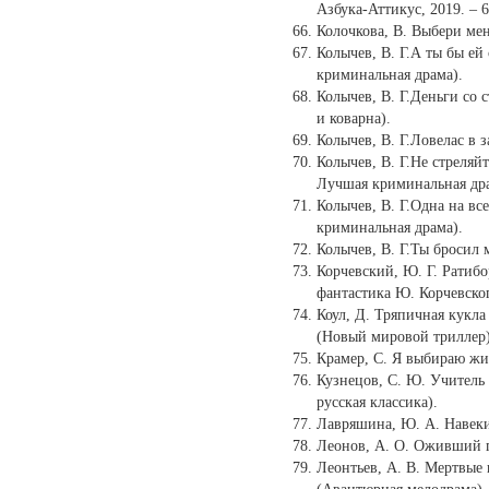
Азбука-Аттикус, 2019. – 6
Колочкова, В. Выбери меня
Колычев, В. Г.А ты бы ей 
криминальная драма).
Колычев, В. Г.Деньги со с
и коварна).
Колычев, В. Г.Ловелас в за
Колычев, В. Г.Не стреляйт
Лучшая криминальная дра
Колычев, В. Г.Одна на все
криминальная драма).
Колычев, В. Г.Ты бросил ме
Корчевский, Ю. Г. Ратибор
фантастика Ю. Корчевског
Коул, Д. Тряпичная кукла [
(Новый мировой триллер)
Крамер, С. Я выбираю жизн
Кузнецов, С. Ю. Учитель Д
русская классика).
Лавряшина, Ю. А. Навеки т
Леонов, А. О. Оживший по
Леонтьев, А. В. Мертвые к