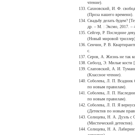
чтение).
Сахновский, И. Ф. свобода
(Проза нашего времени).
Свадьбу делать будем? [Т
др. – М. : Эксмо, 2017. – 
Сейгер, Р. Последние девуш
(Новый мировой триллер)
Сенчин, Р. В. Квартирантк
с.
Серов, А. Жизнь не так кор
Сиболд, Э. Милые кости [Т
Слаповский, А. И. Туманны
(Классное чтение).
Соболева, Л. П. Всадник б
по новым правилам).
Соболева, Л. П. Наследник
по новым правилам).
Соболева, Л. П. Я вернусь
(Детектив по новым прав
Солнцева, Н. А. Дуэль с О
(Мистический детектив).
Солнцева, Н. А. Лабиринт