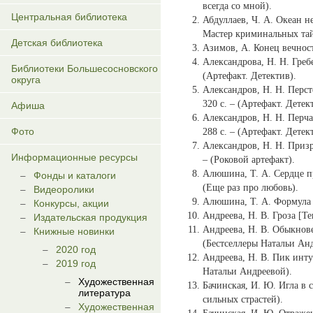
всегда со мной).
Центральная библиотека
Абдуллаев, Ч. А. Океан не
Мастер криминальных тай
Детская библиотека
Азимов, А. Конец вечности
Александрова, Н. Н. Гребе
Библиотеки Большесосновского
(Артефакт. Детектив).
округа
Александров, Н. Н. Персте
320 с. – (Артефакт. Детек
Афиша
Александров, Н. Н. Перчат
Фото
288 с. – (Артефакт. Детек
Александров, Н. Н. Призра
Информационные ресурсы
– (Роковой артефакт).
Алюшина, Т. А. Сердце про
Фонды и каталоги
(Еще раз про любовь).
Видеоролики
Алюшина, Т. А. Формула м
Конкурсы, акции
Андреева, Н. В. Гроза [Тек
Издательская продукция
Андреева, Н. В. Обыкновен
Книжные новинки
(Бестселлеры Натальи Ан
2020 год
Андреева, Н. В. Пик интуи
2019 год
Натальи Андреевой).
Художественная
Бачинская, И. Ю. Игла в с
литература
сильных страстей).
Художественная