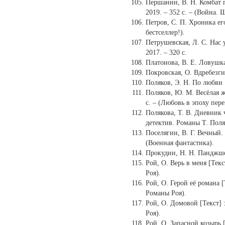
Першанин, В. Н. Комбат п
2019. – 352 с. – (Война.
Петров, С. П. Хроника его
бестселлер!).
Петрушевская, Л. С. Нас у
2017. – 320 с.
Платонова, В. Е. Ловушка 
Покровская, О. Вдребезги 
Поляков, Э. Н. По любви [
Поляков, Ю. М. Весёлая ж
с. – (Любовь в эпоху пере
Полякова, Т. В. Дневник ч
детектив. Романы Т. Поля
Поселягин, В. Г. Вечный. 
(Военная фантастика).
Прокудин, Н. Н. Панджшер
Рой, О. Верь в меня [Текс
Роя).
Рой, О. Герой её романа [
Романы Роя).
Рой, О. Домовой [Текст] :
Роя).
Рой, О. Запасной козырь [