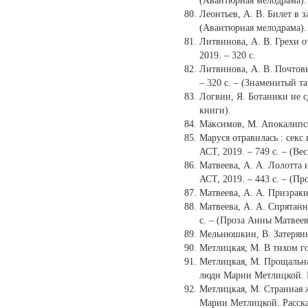
(Авантюрная мелодрама).
Леонтьев, А. В. Билет в за
(Авантюрная мелодрама).
Литвинова, А. В. Грехи от
2019. – 320 с.
Литвинова, А. В. Почтовый
– 320 с. – (Знаменитый т
Логвин, Я. Ботаники не сд
книги).
Максимов, М. Апокалипсис
Маруся отравилась : секс и
АСТ, 2019. – 749 с. – (Ве
Матвеева, А. А. Лолотта и
АСТ, 2019. – 443 с. – (Пр
Матвеева, А. А. Призраки 
Матвеева, А. А. Спрятанны
с. – (Проза Анны Матвеев
Мельнюшкин, В. Затерянны
Метлицкая, М. В тихом гор
Метлицкая, М. Прощальная 
люди Марии Метлицкой. Р
Метлицкая, М. Странная же
Марии Метлицкой. Расска