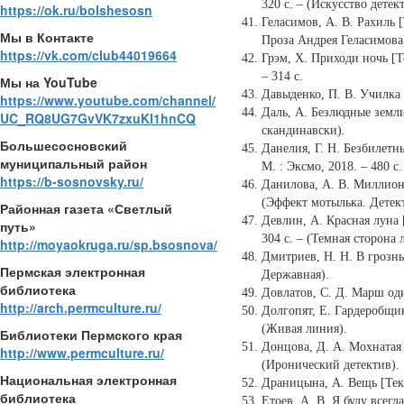
320 с. – (Искусство дете
https://ok.ru/bolshesosn
Геласимов, А. В. Рахиль [
Мы в Контакте
Проза Андрея Геласимова
https://vk.com/club44019664
Грэм, Х. Приходи ночь [Те
– 314 с.
Мы на YouTube
Давыденко, П. В. Училка [
https://www.youtube.com/channel/
Даль, А. Безлюдные земли 
UC_RQ8UG7GvVK7zxuKl1hnCQ
скандинавски).
Большесосновский
Данелия, Г. Н. Безбилетн
муниципальный район
М. : Эксмо, 2018. – 480 
https://b-sosnovsky.ru/
Данилова, А. В. Миллион 
(Эффект мотылька. Дете
Районная газета «Светлый
Девлин, А. Красная луна [
путь»
304 с. – (Темная сторона 
http://moyaokruga.ru/sp.bsosnova/
Дмитриев, Н. Н. В грозный
Пермская электронная
Державная).
библиотека
Довлатов, С. Д. Марш один
http://arch.permculture.ru/
Долгопят, Е. Гардеробщик 
(Живая линия).
Библиотеки Пермского края
Донцова, Д. А. Мохнатая л
http://www.permculture.ru/
(Иронический детектив).
Национальная электронная
Драницына, А. Вещь [Текс
библиотека
Етоев, А. В. Я буду всегда