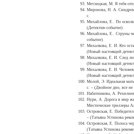
Метлицкая, М. Я тебя отпу
Миронова, Н. А. Синдром 
с.
Михайлова, Е.. По осколка
(Детектив-событие).
Михайлова, Е.. Струны чер
событие).
Михалкова, Е. И. Кто оста
(Новый настоящий детек
Михалкова, Е. И. След лис
(Новый настоящий детек
Михалкова, Е. И. Человек 
(Новый настоящий детек
Молой, Э. Идеальная мать 
с. – (Двойное дно, все не 
Набатникова, А. Рехилинг 
Нури, А. Дорога в мир жив
Мистические триллеры А
Островская, Е. Победитель
– (Татьяна Устинова реко
Островская, Е. Полоса черн
(Татьяна Устинова рекоме