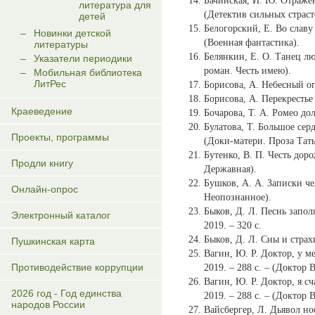
Бачинская, И. Ю. Отражени
литература для
(Детектив сильных страст
детей
Белогорский, Е. Во славу 
Новинки детской
(Военная фантастика).
литературы
Белянкин, Е. О. Танец люб
Указатели периодики
роман. Честь имею).
Мобильная библиотека
ЛитРес
Борисова, А. Небесный ого
Борисова, А. Перекрестье 
Краеведение
Бочарова, Т. А. Ромео дол
Булатова, Т. Большое серд
Проекты, программы
(Доки-матери. Проза Тат
Бутенко, В. П. Честь дорож
Продли книгу
Державная).
Бушков, А. А. Записки чел
Онлайн-опрос
Неопознанное).
Быков, Д. Л. Песнь заполя
Электронный каталог
2019. – 320 с.
Быков, Д. Л. Сны и страхи
Пушкинская карта
Вагин, Ю. Р. Доктор, у ме
Противодействие коррупции
2019. – 288 с. – (Доктор 
Вагин, Ю. Р. Доктор, я сч
2026 год - Год единства
2019. – 288 с. – (Доктор 
народов России
Вайсбергер, Л. Дьявол нос