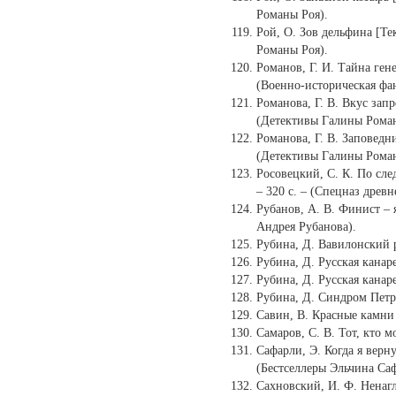
Романы Роя).
Рой, О. Зов дельфина [Тек
Романы Роя).
Романов, Г. И. Тайна генер
(Военно-историческая фан
Романова, Г. В. Вкус запр
(Детективы Галины Рома
Романова, Г. В. Заповедни
(Детективы Галины Рома
Росовецкий, С. К. По след
– 320 с. – (Спецназ древн
Рубанов, А. В. Финист – я
Андрея Рубанова).
Рубина, Д. Вавилонский ра
Рубина, Д. Русская канарей
Рубина, Д. Русская канаре
Рубина, Д. Синдром Петруш
Савин, В. Красные камни [
Самаров, С. В. Тот, кто м
Сафарли, Э. Когда я вернус
(Бестселлеры Эльчина Са
Сахновский, И. Ф. Ненагля