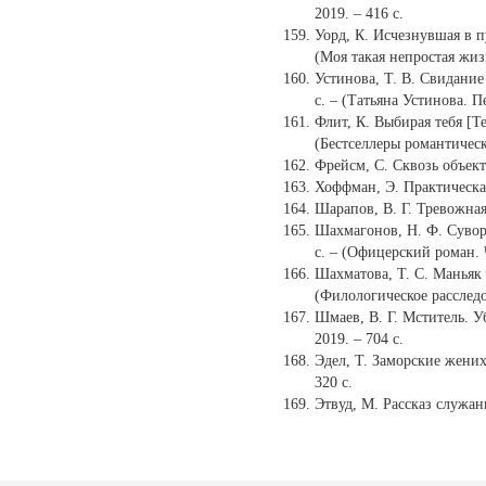
2019. – 416 с.
Уорд, К. Исчезнувшая в пус
(Моя такая непростая жиз
Устинова, Т. В. Свидание с
с. – (Татьяна Устинова. 
Флит, К. Выбирая тебя [Тек
(Бестселлеры романтичес
Фрейсм, С. Сквозь объекти
Хоффман, Э. Практическая 
Шарапов, В. Г. Тревожная 
Шахмагонов, Н. Ф. Суворо
с. – (Офицерский роман. 
Шахматова, Т. С. Маньяк м
(Филологическое расследо
Шмаев, В. Г. Мститель. Уб
2019. – 704 с.
Эдел, Т. Заморские женихи
320 с.
Этвуд, М. Рассказ служанк