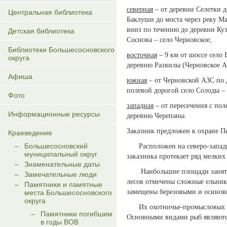
северная
– от деревни Селетки д
Центральная библиотека
Баклуши до моста через реку Ма
вниз по течению до деревни Куз
Детская библиотека
Соснова – село Черновское;
Библиотеки Большесосновского
восточная
– 9 км от шоссе село 
округа
деревню Развилы (Черновское А
Афиша
южная
– от Черновской АЗС по 
полевой дорогой село Солоды –
Фото
западная
– от пересечения с пол
Информационные ресурсы
деревню Черепаны.
Заказник предложен к охране П
Краеведение
Большесосновский
Расположен на северо-западны
муниципальный округ
заказника протекает ряд мелких
Знаменательные даты
Наибольшие площади заняты р
Замечательные люди
лесов отмечены сложные ельник
Памятники и памятные
замещены березовыми и осиновы
места Большесосновского
округа
Их охотничье-промысловых млек
Памятники погибшим
Основными видами рыб являются 
в годы ВОВ