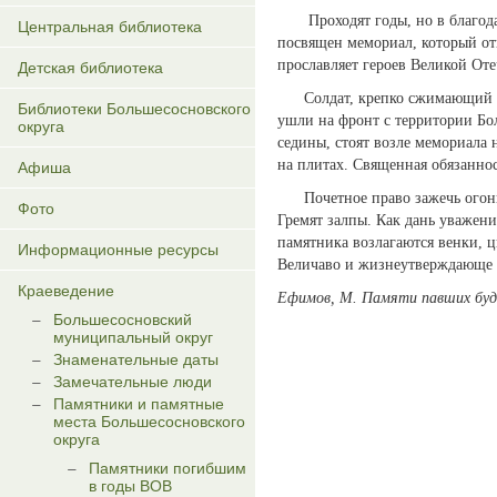
Проходят годы, но в благодарн
Центральная библиотека
посвящен мемориал, который от
прославляет героев Великой От
Детская библиотека
Солдат, крепко сжимающий в р
Библиотеки Большесосновского
ушли на фронт с территории Бол
округа
седины, стоят возле мемориала 
на плитах. Священная обязанно
Афиша
Почетное право зажечь огонь 
Фото
Гремят залпы. Как дань уважен
памятника возлагаются венки, 
Информационные ресурсы
Величаво и жизнеутверждающе р
Краеведение
Ефимов, М. Памяти павших будем
Большесосновский
муниципальный округ
Знаменательные даты
Замечательные люди
Памятники и памятные
места Большесосновского
округа
Памятники погибшим
в годы ВОВ