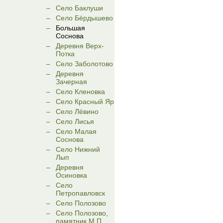
Село Баклуши
Село Бёрдышево
Большая
Соснова
Деревня Верх-
Потка
Село Заболотово
Деревня
Зачерная
Село Кленовка
Село Красный Яр
Село Лёвино
Село Лисья
Село Малая
Соснова
Село Нижний
Лып
Деревня
Осиновка
Село
Петропавловск
Село Полозово
Село Полозово,
памятник М.П.