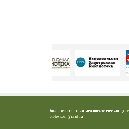
Большесосновская межпоселенческая цент
biblio-sosn@mail.ru