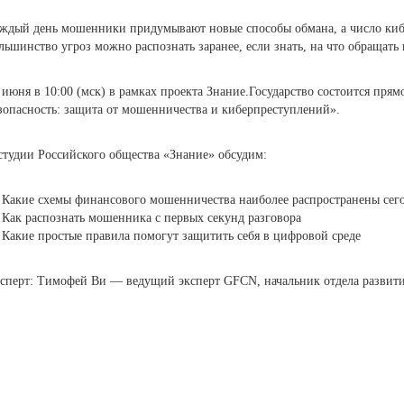
ждый день мошенники придумывают новые способы обмана, а число киб
льшинство угроз можно распознать заранее, если знать, на что обращать
 июня в 10:00 (мск) в рамках проекта Знание.Государство состоится пря
зопасность: защита от мошенничества и киберпреступлений».
студии Российского общества «Знание» обсудим:
Какие схемы финансового мошенничества наиболее распространены сег
Как распознать мошенника с первых секунд разговора
Какие простые правила помогут защитить себя в цифровой среде
сперт: Тимофей Ви — ведущий эксперт GFCN, начальник отдела развити