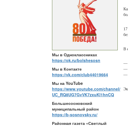
Ка
бо
17
бе
В 
Мы в Одноклассниках
https://ok.ru/bolshesosn
— 
Мы в Контакте
— 
https://vk.com/club44019664
— 
Мы на YouTube
https://www.youtube.com/channel/
Эк
UC_RQ8UG7GvVK7zxuKl1hnCQ
Большесосновский
муниципальный район
https://b-sosnovsky.ru/
Районная газета «Светлый