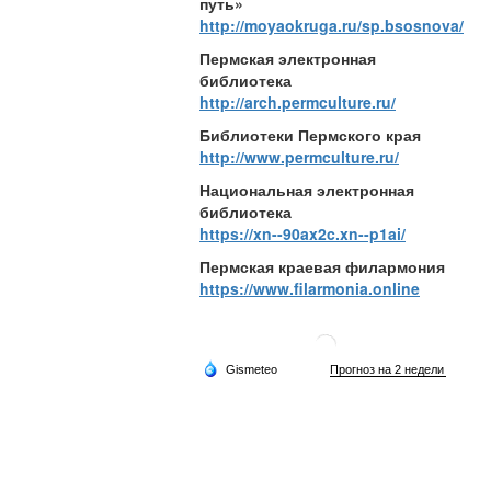
путь»
http://moyaokruga.ru/sp.bsosnova/
Пермская электронная
библиотека
http://arch.permculture.ru/
Библиотеки Пермского края
http://www.permculture.ru/
Национальная электронная
библиотека
https://xn--90ax2c.xn--p1ai/
Пермская краевая филармония
https://www.filarmonia.online